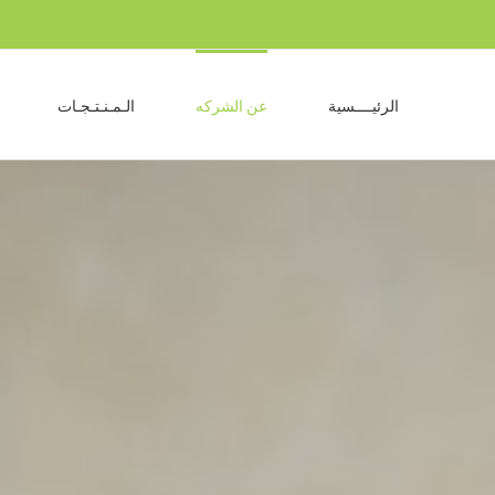
Ski
t
conten
الرئيــــسية
عن الشركه
الـمـنـتـجـات