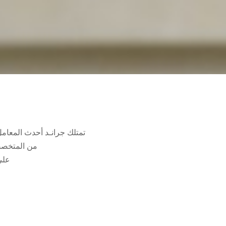
تمتلك جرانـد أحدث المعام
من المتخصصي
على