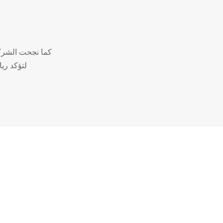
كما نجحت الشركة
لتؤكد ريا
الاسئله الشائعه