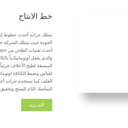
خط الانتاج
تمتلك جرانـد أحدث خطوط إن
الجودة حيث تمتلك الشركة خط 
والذى يعمل أوتوماتيكـياً بال
المسبقة لطبخ الأعلاف جزئياً
لقياس وضبط الكثافة اوتوماتي
العلف كما تستخدم جرانـد أحد
التماسك التام للمنتج وتحقيق 
المــزيد