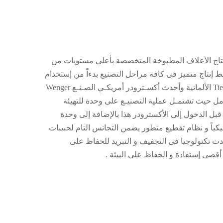
تاج الأعلاف المطبوخة المتخصصة بأعلى مستويات من
إنتاج متميز فى كافة مراحل التصنيع بدءاً من إستخدام
أحدث تقنيات الطحن من Tietjen الألمانية وأحدث أكسـترودر أمريكـي الصـنـع Wenger
كامل حيث تشتمـل عملية التصنيـع على وحدة للتهيئة
 قبل الدخول إلى الأكسترودر هذا بالإضافة إلى وحدة
كياً و نظام تقطيع متطور يضمن التجانس التام لحبيبات
ث تكنولوجيا فى التجفيف و التبريد للحفاظ على
أقصى إستفادة و الحفاظ على البيئة .