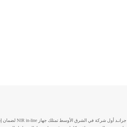
نـد أول شركة في الشرق الأوسط تمتلك جهاز NIR in-line لضمان إستمرارية