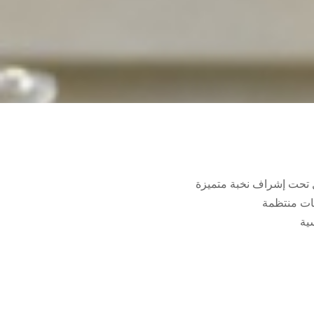
ل تحت إشراف نخبة متميزة
نات منتظمة
ية