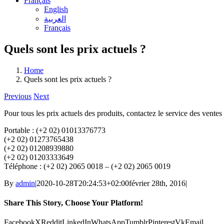
Français
English
العربية
Français
Quels sont les prix actuels ?
Home
Quels sont les prix actuels ?
Previous
Next
Pour tous les prix actuels des produits, contactez le service des vente
Portable : (+2 02) 01013376773
(+2 02) 01273765438
(+2 02) 01208939880
(+2 02) 01203333649
Téléphone : (+2 02) 2065 0018 – (+2 02) 2065 0019
By
admin
|
2020-10-28T20:24:53+02:00
février 28th, 2016
|
Share This Story, Choose Your Platform!
Facebook
X
Reddit
LinkedIn
WhatsApp
Tumblr
Pinterest
Vk
Email